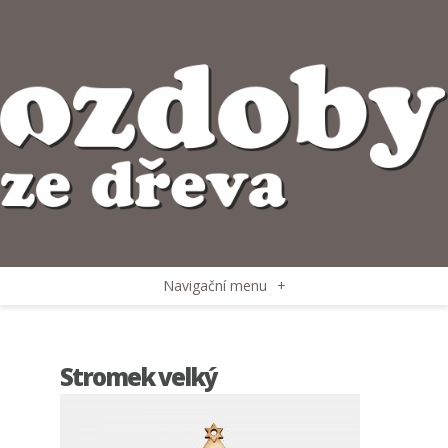
Navigační menu
+
Stromek velký