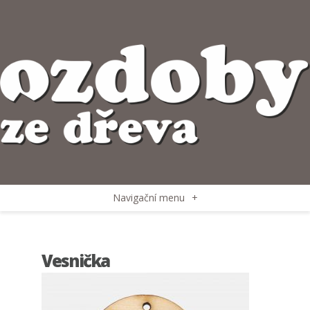
Navigační menu
+
Vesnička