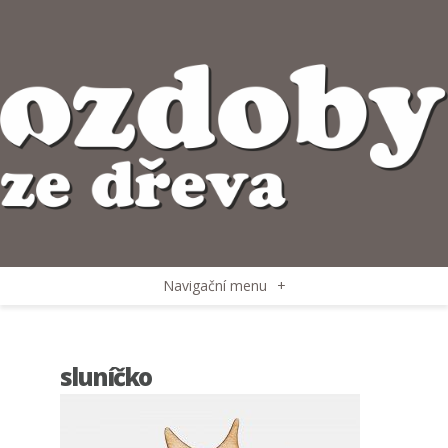
Navigační menu
+
sluníčko