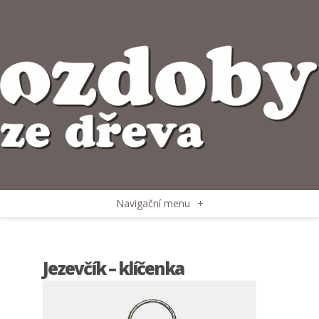
Navigační menu
+
Jezevčík – klíčenka