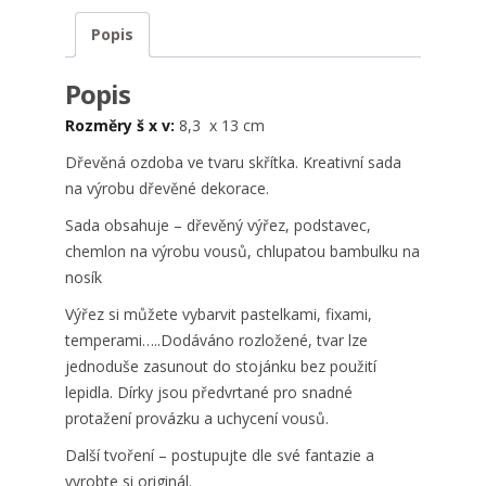
Popis
Popis
Rozměry š x v:
8,3 x 13 cm
Dřevěná ozdoba ve tvaru skřítka. Kreativní sada
na výrobu dřevěné dekorace.
Sada obsahuje – dřevěný výřez, podstavec,
chemlon na výrobu vousů, chlupatou bambulku na
nosík
Výřez si můžete vybarvit pastelkami, fixami,
temperami…..Dodáváno rozložené, tvar lze
jednoduše zasunout do stojánku bez použití
lepidla. Dírky jsou předvrtané pro snadné
protažení provázku a uchycení vousů.
Další tvoření – postupujte dle své fantazie a
vyrobte si originál.