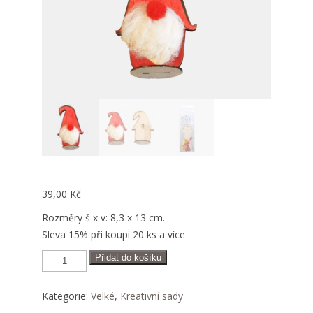
39,00
Kč
Rozměry š x v: 8,3 x 13 cm.
Sleva 15% při koupi 20 ks a více
Skřítek
Přidat do košíku
-
kreativní
sada
množství
Kategorie:
Velké
,
Kreativní sady