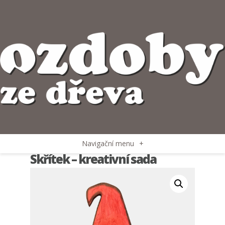
Navigační menu
+
Skřítek – kreativní sada